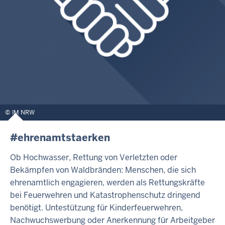
IM NRW
#ehrenamtstaerken
Ob Hochwasser, Rettung von Verletzten oder
Bekämpfen von Waldbränden: Menschen, die sich
ehrenamtlich engagieren, werden als Rettungskräfte
bei Feuerwehren und Katastrophenschutz dringend
benötigt. Untestützung für Kinderfeuerwehren,
Nachwuchswerbung oder Anerkennung für Arbeitgeber