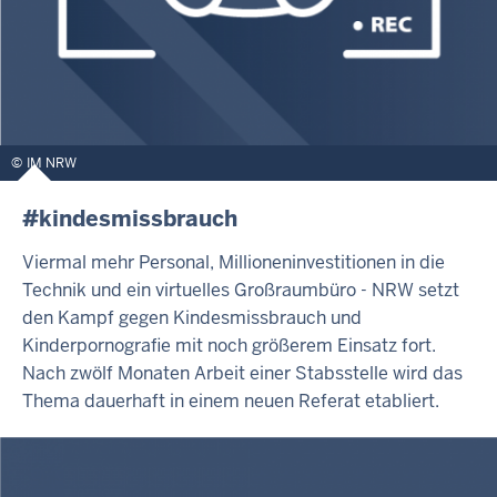
IM NRW
#kindesmissbrauch
Viermal mehr Personal, Millioneninvestitionen in die
Technik und ein virtuelles Großraumbüro - NRW setzt
den Kampf gegen Kindesmissbrauch und
Kinderpornografie mit noch größerem Einsatz fort.
Nach zwölf Monaten Arbeit einer Stabsstelle wird das
Thema dauerhaft in einem neuen Referat etabliert.