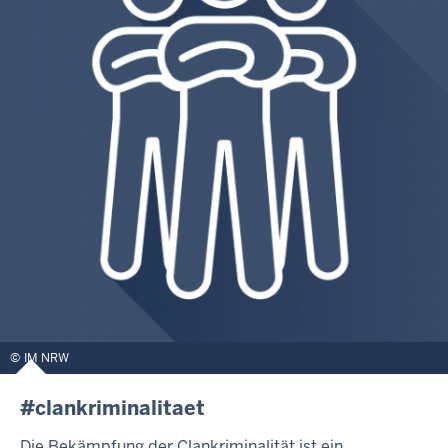
IM NRW
#clankriminalitaet
Die Bekämpfung der Clankriminalität ist ein